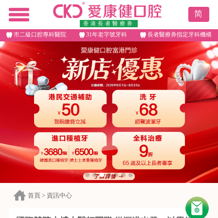
简
香港長者醫療券
市二級口腔專科醫院
31年老字號牙科
長者醫療券指定牙科機構
首頁
>
資訊中心