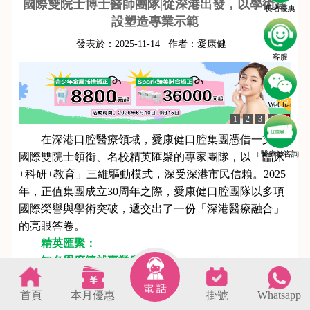
國際雙院士博士醫師團隊|從深港出發，以學術建
長者優惠
設塑造專業示範
發表於：
2025-11-14
作者：
愛康健
客服
WeChat
1
2
3
4
5
在深港口腔醫療領域，愛康健口腔集團憑借一支由
醫療劵咨詢
國際雙院士領銜、名校精英匯聚的專家團隊，以「臨床
+科研+教育」三維驅動模式，深受深港市民信賴。2025
年，正值集團成立30周年之際，愛康健口腔團隊以多項
國際榮譽與學術突破，遞交出了一份「深港醫療融合」
的亮眼答卷。
精英匯聚：
知名學府鑄就專業底色
愛康健口腔醫師團隊大多畢業於知名口腔醫學院
電 話
首頁
本月優惠
掛號
Whatsapp
校，涵蓋華西口腔醫學院、中山大學等國內名校。團隊
s