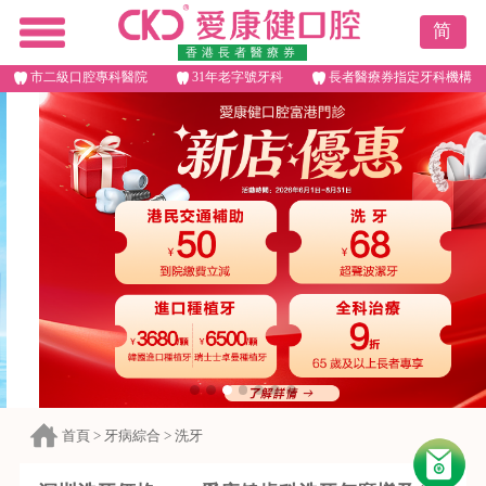
简
香港長者醫療券
市二級口腔專科醫院
31年老字號牙科
長者醫療券指定牙科機構
首頁
>
牙病綜合
>
洗牙