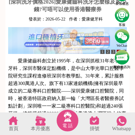
[深圳洗牙價格2026]愛康健齒科洗牙怎麼樣及多少
長者優惠
錢?可唔可以使用香港醫療券
發表於：
2026-05-22
作者：
愛康健牙科
客服
WeChat
1
2
3
4
5
愛康健齒科創立於1995年，在深圳抓根31年老字號
醫療劵咨詢
牙科，深圳市醫保定點機構，是中山大學光華口腔醫學
院研究生課程進修班深圳市教學點。31年來，累計服務
超過300萬港人次。旗下有13家連鎖機構(擁有深圳最早
成立的二級專科口腔醫院——深圳愛康健口腔醫院，同
時，被香港特區政府納入新一輪「大灣區長者醫療券試
點計劃」深圳唯一一家二級專科口腔醫院)和超過240張
牙椅，總規模超過30000平米，是粵港澳大灣區較大的專
業連鎖口腔機構，愛康健齒科洗牙在多個方面表現較為
電 話
首頁
本月優惠
掛號
Whatsapp
突出：
s