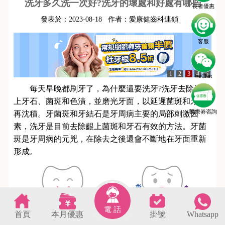
洗牙多久洗一次好?洗牙的壞處和好處有哪些
長者優惠
發表於：
2023-08-18
作者：
愛康健齒科連鎖
客服
1
2
3
4
5
WeChat
每天早晚都刷牙了，為什麼還要洗牙?洗牙去除牙齦
上牙石、菌斑和色漬，並磨光牙面，以延遲菌斑和牙石
醫療劵咨詢
再沈積。牙菌斑和牙結石是牙周病主要的局部刺激因
素，洗牙是目前去除齦上菌斑和牙石有效的方法。牙菌
斑是牙周病的元兇，在除去之後還會不斷地在牙面重新
形成。
電 話
首頁
本月優惠
掛號
Whatsapp
s