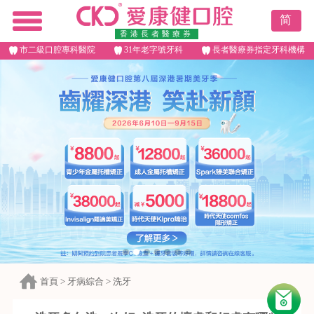
简
香港長者醫療券
市二級口腔專科醫院
31年老字號牙科
長者醫療券指定牙科機構
首頁
>
牙病綜合
>
洗牙