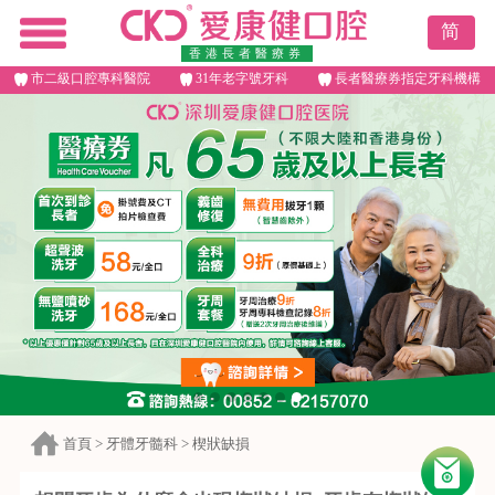
简
香港長者醫療券
市二級口腔專科醫院
31年老字號牙科
長者醫療券指定牙科機構
首頁
>
牙體牙髓科
>
楔狀缺損