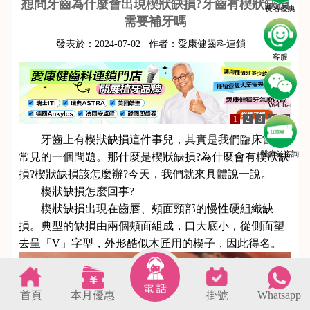
想問牙齒為什麼會出現楔狀缺損?牙齒有楔狀缺損
長者優惠
需要補牙嗎
發表於：
2024-07-02
作者：
愛康健齒科連鎖
客服
WeChat
1
2
3
4
5
牙齒上有楔狀缺損這件事兒，其實是我們臨床當中
醫療劵咨詢
常見的一個問題。那什麼是楔狀缺損?為什麼會有楔狀缺
損?楔狀缺損該怎麼辦?今天，我們就來具體說一說。
楔狀缺損怎麼回事?
楔狀缺損出現在齒唇、頰面頸部的慢性硬組織缺
損。典型的缺損由兩個頰面組成，口大底小，從側面望
去呈「V」字型，外形酷似木匠用的楔子，因此得名。
電 話
首頁
本月優惠
掛號
Whatsapp
s