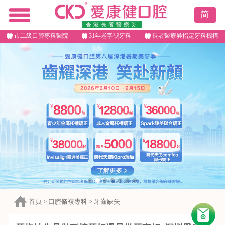
简
香港長者醫療券
市二級口腔專科醫院
31年老字號牙科
長者醫療券指定牙科機構
首頁
>
口腔脩複專科
>
牙齒缺失