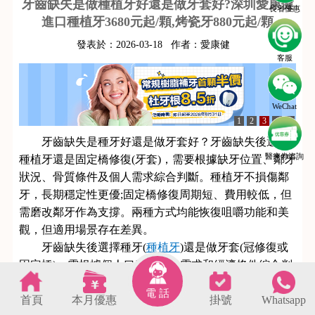
牙齒缺失是做種植牙好還是做牙套好?深圳愛康健
長者優惠
進口種植牙3680元起/顆,烤瓷牙880元起/顆
發表於：
2026-03-18
作者：
愛康健
客服
WeChat
1
2
3
4
5
牙齒缺失是種牙好還是做牙套好？牙齒缺失後選擇
醫療劵咨詢
種植牙還是固定橋修復(牙套)，需要根據缺牙位置、鄰牙
狀況、骨質條件及個人需求綜合判斷。種植牙不損傷鄰
牙，長期穩定性更優;固定橋修復周期短、費用較低，但
需磨改鄰牙作為支撐。兩種方式均能恢復咀嚼功能和美
觀，但適用場景存在差異。
牙齒缺失後選擇種牙(
種植牙
)還是做牙套(冠修復或
固定橋)，需根據個人口腔狀況、需求和經濟條件綜合判
斷，以下是兩者的主要對比及適用情況：
電 話
首頁
本月優惠
掛號
Whatsapp
種植牙
s