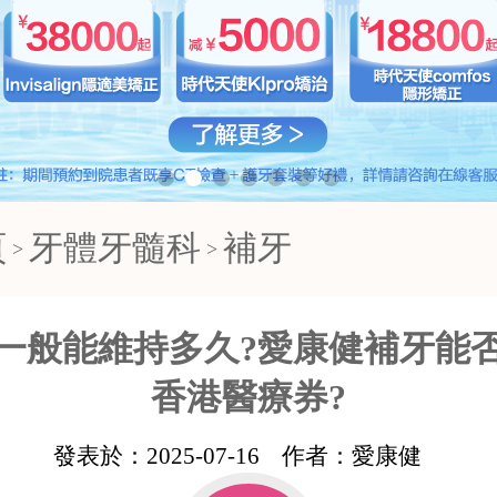
頁
牙體牙髓科
補牙
>
>
一般能維持多久?愛康健補牙能
香港醫療券?
發表於：
2025-07-16
作者：
愛康健