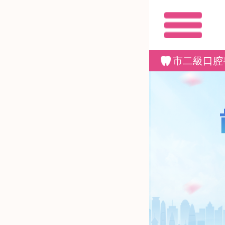
關閉
市二級口腔
>數碼美學全瓷牙
>舒適拔牙