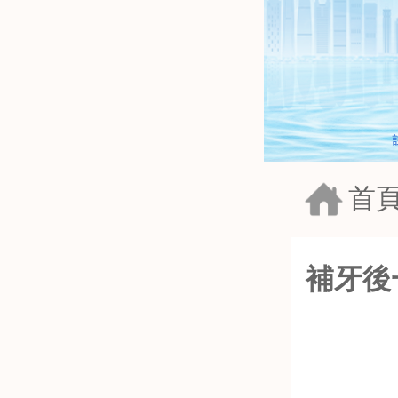
> 資訊中心
> 社會公益
多顆植牙
首
後牙植牙
牙齒前突
大牙種植
補牙後
牙齒擁擠
牙齒美白
虎牙
瓷貼面
洗牙
牙齒不齊